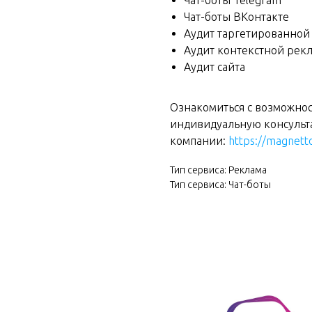
Чат-боты Telegram
Чат-боты BKонтакте
Аудит таргетированной
Аудит контекстной рек
Аудит сайта
Ознакомиться с возможнос
и
ндивидуальную консульта
компании:
https://magnett
Тип сервиса: Реклама
Тип сервиса: Чат-боты